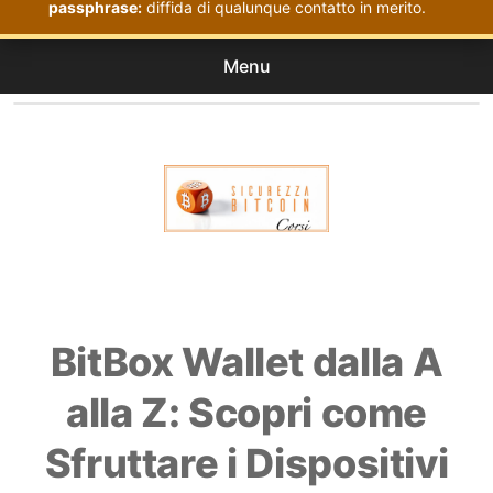
passphrase:
diffida di qualunque contatto in merito.
Menu
Corsi
expan
Acquistati
child
menu
Corsi Sicurezza Bitcoin
BitBox Wallet dalla A
alla Z: Scopri come
Sfruttare i Dispositivi