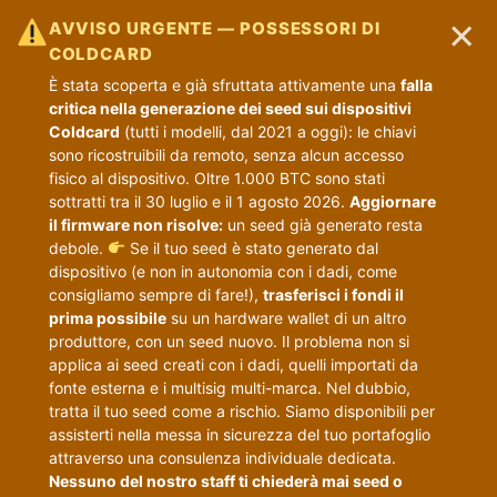
×
AVVISO URGENTE — POSSESSORI DI
COLDCARD
È stata scoperta e già sfruttata attivamente una
falla
critica nella generazione dei seed sui dispositivi
Coldcard
(tutti i modelli, dal 2021 a oggi): le chiavi
sono ricostruibili da remoto, senza alcun accesso
fisico al dispositivo. Oltre 1.000 BTC sono stati
sottratti tra il 30 luglio e il 1 agosto 2026.
Aggiornare
il firmware non risolve:
un seed già generato resta
debole.
Se il tuo seed è stato generato dal
dispositivo (e non in autonomia con i dadi, come
consigliamo sempre di fare!),
trasferisci i fondi il
prima possibile
su un hardware wallet di un altro
produttore, con un seed nuovo. Il problema non si
applica ai seed creati con i dadi, quelli importati da
fonte esterna e i multisig multi-marca. Nel dubbio,
tratta il tuo seed come a rischio. Siamo disponibili per
assisterti nella messa in sicurezza del tuo portafoglio
attraverso una consulenza individuale dedicata.
Nessuno del nostro staff ti chiederà mai seed o