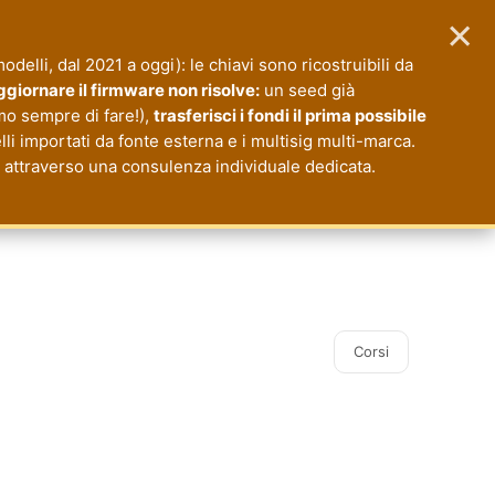
×
 modelli, dal 2021 a oggi): le chiavi sono ricostruibili da
giornare il firmware non risolve:
un seed già
mo sempre di fare!),
trasferisci i fondi il prima possibile
li importati da fonte esterna e i multisig multi-marca.
io attraverso una consulenza individuale dedicata.
Corsi