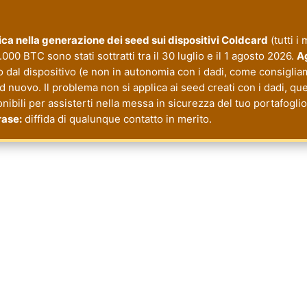
itica nella generazione dei seed sui dispositivi Coldcard
(tutti i
000 BTC sono stati sottratti tra il 30 luglio e il 1 agosto 2026.
Ag
o dal dispositivo (e non in autonomia con i dadi, come consiglia
nuovo. Il problema non si applica ai seed creati con i dadi, quel
onibili per assisterti nella messa in sicurezza del tuo portafogl
rase:
diffida di qualunque contatto in merito.
cy