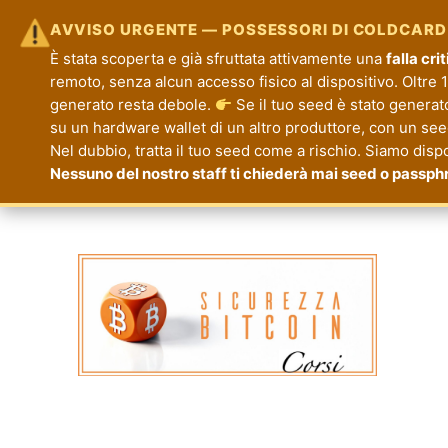
AVVISO URGENTE — POSSESSORI DI COLDCARD
È stata scoperta e già sfruttata attivamente una
falla cr
remoto, senza alcun accesso fisico al dispositivo. Oltre 1.
generato resta debole.
Se il tuo seed è stato generat
su un hardware wallet di un altro produttore, con un seed 
Nel dubbio, tratta il tuo seed come a rischio. Siamo disp
Nessuno del nostro staff ti chiederà mai seed o passph
Corsi Sicurezza Bitcoin
Formazione per la Tua Sicurezza e Priva