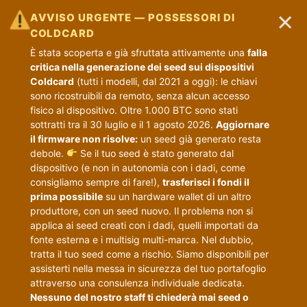
×
AVVISO URGENTE — POSSESSORI DI
COLDCARD
È stata scoperta e già sfruttata attivamente una
falla
critica nella generazione dei seed sui dispositivi
Coldcard
(tutti i modelli, dal 2021 a oggi): le chiavi
sono ricostruibili da remoto, senza alcun accesso
fisico al dispositivo. Oltre 1.000 BTC sono stati
sottratti tra il 30 luglio e il 1 agosto 2026.
Aggiornare
il firmware non risolve:
un seed già generato resta
debole.
Se il tuo seed è stato generato dal
dispositivo (e non in autonomia con i dadi, come
consigliamo sempre di fare!),
trasferisci i fondi il
prima possibile
su un hardware wallet di un altro
produttore, con un seed nuovo. Il problema non si
applica ai seed creati con i dadi, quelli importati da
fonte esterna e i multisig multi-marca. Nel dubbio,
tratta il tuo seed come a rischio. Siamo disponibili per
assisterti nella messa in sicurezza del tuo portafoglio
attraverso una consulenza individuale dedicata.
Nessuno del nostro staff ti chiederà mai seed o