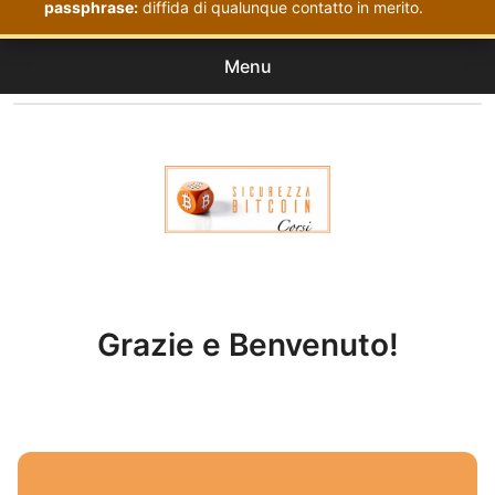
passphrase:
diffida di qualunque contatto in merito.
Menu
Corsi
expan
Acquistati
child
menu
Corsi Sicurezza Bitcoin
Grazie e Benvenuto!