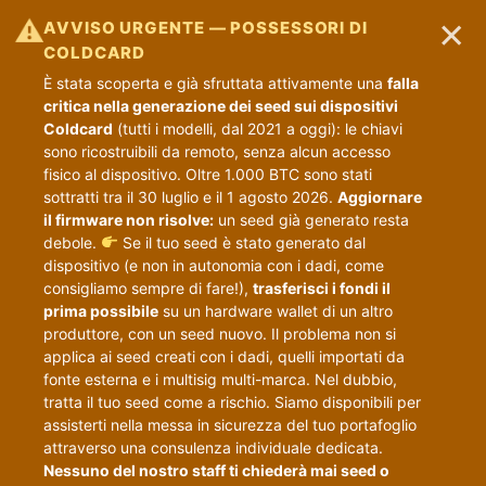
×
⚠
AVVISO URGENTE — POSSESSORI DI
COLDCARD
È stata scoperta e già sfruttata attivamente una
falla
critica nella generazione dei seed sui dispositivi
Coldcard
(tutti i modelli, dal 2021 a oggi): le chiavi
sono ricostruibili da remoto, senza alcun accesso
fisico al dispositivo. Oltre 1.000 BTC sono stati
sottratti tra il 30 luglio e il 1 agosto 2026.
Aggiornare
il firmware non risolve:
un seed già generato resta
debole.
Se il tuo seed è stato generato dal
dispositivo (e non in autonomia con i dadi, come
consigliamo sempre di fare!),
trasferisci i fondi il
prima possibile
su un hardware wallet di un altro
produttore, con un seed nuovo. Il problema non si
applica ai seed creati con i dadi, quelli importati da
fonte esterna e i multisig multi-marca. Nel dubbio,
tratta il tuo seed come a rischio. Siamo disponibili per
assisterti nella messa in sicurezza del tuo portafoglio
attraverso una consulenza individuale dedicata.
Nessuno del nostro staff ti chiederà mai seed o