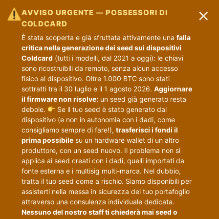
×
AVVISO URGENTE — POSSESSORI DI
COLDCARD
È stata scoperta e già sfruttata attivamente una
falla
critica nella generazione dei seed sui dispositivi
Coldcard
(tutti i modelli, dal 2021 a oggi): le chiavi
sono ricostruibili da remoto, senza alcun accesso
fisico al dispositivo. Oltre 1.000 BTC sono stati
sottratti tra il 30 luglio e il 1 agosto 2026.
Aggiornare
il firmware non risolve:
un seed già generato resta
debole.
Se il tuo seed è stato generato dal
dispositivo (e non in autonomia con i dadi, come
consigliamo sempre di fare!),
trasferisci i fondi il
prima possibile
su un hardware wallet di un altro
produttore, con un seed nuovo. Il problema non si
applica ai seed creati con i dadi, quelli importati da
fonte esterna e i multisig multi-marca. Nel dubbio,
tratta il tuo seed come a rischio. Siamo disponibili per
assisterti nella messa in sicurezza del tuo portafoglio
attraverso una consulenza individuale dedicata.
Nessuno del nostro staff ti chiederà mai seed o