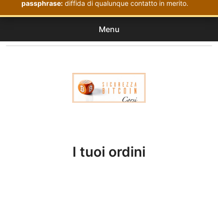
passphrase:
diffida di qualunque contatto in merito.
Menu
Corsi
expan
Acquistati
child
menu
Corsi Sicurezza Bitcoin
I tuoi ordini