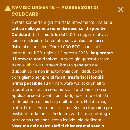
×
⚠
AVVISO URGENTE — POSSESSORI DI
COLDCARD
È stata scoperta e già sfruttata attivamente una
falla
critica nella generazione dei seed sui dispositivi
Coldcard
(tutti i modelli, dal 2021 a oggi): le chiavi
sono ricostruibili da remoto, senza alcun accesso
fisico al dispositivo. Oltre 1.000 BTC sono stati
sottratti tra il 30 luglio e il 1 agosto 2026.
Aggiornare
il firmware non risolve:
un seed già generato resta
debole.
Se il tuo seed è stato generato dal
dispositivo (e non in autonomia con i dadi, come
consigliamo sempre di fare!),
trasferisci i fondi il
prima possibile
su un hardware wallet di un altro
produttore, con un seed nuovo. Il problema non si
applica ai seed creati con i dadi, quelli importati da
fonte esterna e i multisig multi-marca. Nel dubbio,
tratta il tuo seed come a rischio. Siamo disponibili per
assisterti nella messa in sicurezza del tuo portafoglio
attraverso una consulenza individuale dedicata.
Nessuno del nostro staff ti chiederà mai seed o