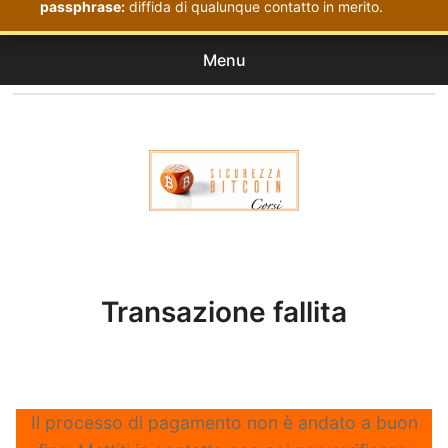
passphrase:
diffida di qualunque contatto in merito.
Menu
Corsi
expan
Acquistati
child
menu
Corsi Sicurezza Bitcoin
Transazione fallita
Il processo di pagamento non è andato a buon