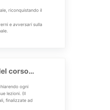
le, riconquistando il
verni e
avversari
sulla
nale.
del corso…
chiarendo ogni
 lezioni. (Il
i, finalizzate ad