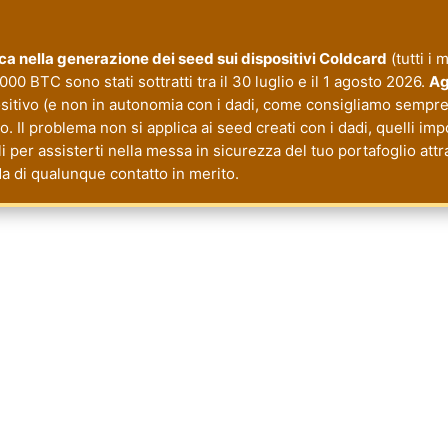
tica nella generazione dei seed sui dispositivi Coldcard
(tutti i 
000 BTC sono stati sottratti tra il 30 luglio e il 1 agosto 2026.
Ag
ositivo (e non in autonomia con i dadi, come consigliamo sempre 
 Il problema non si applica ai seed creati con i dadi, quelli imp
li per assisterti nella messa in sicurezza del tuo portafoglio a
da di qualunque contatto in merito.
cy