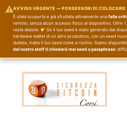
⚠
AVVISO URGENTE — POSSESSORI DI COLDCARD
È stata scoperta e già sfruttata attivamente una
falla cri
remoto, senza alcun accesso fisico al dispositivo. Oltre 1.
resta debole.
Se il tuo seed è stato generato dal disp
hardware wallet di un altro produttore, con un seed nuovo.
dubbio, tratta il tuo seed come a rischio. Siamo disponibi
del nostro staff ti chiederà mai seed o passphrase:
diffi
Corsi Sicurezza Bitcoin
Formazione per la Tua Sicurezza e Priva