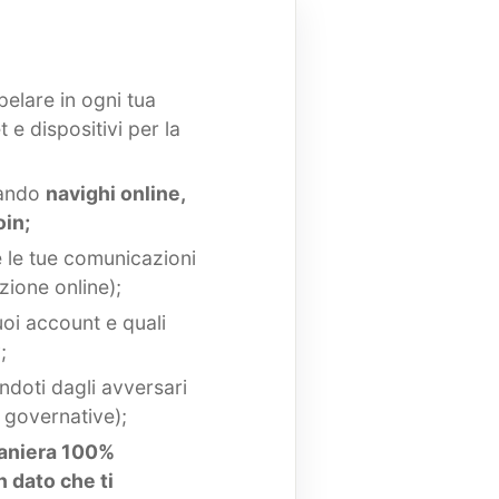
pelare in ogni tua
 e dispositivi per la
uando
navighi online,
oin;
e le tue comunicazioni
zione online);
uoi account e quali
;
ndoti dagli avversari
 governative);
maniera 100%
 dato che ti