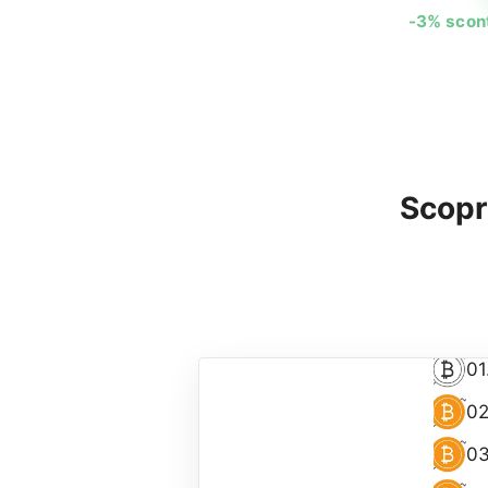
-3% scont
Scopri
01
02
03