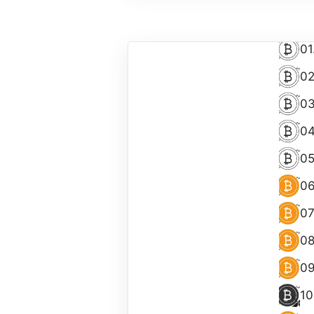
01
02
03
04
05
06
07
08
09
10