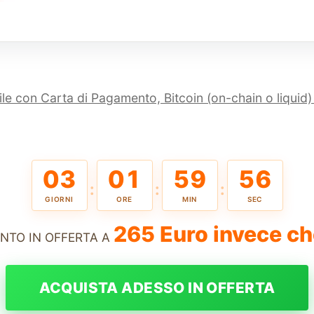
le con Carta di Pagamento, Bitcoin (on-chain o liquid)
03
01
59
55
:
:
:
GIORNI
ORE
MIN
SEC
265 Euro invece c
NTO IN OFFERTA A
ACQUISTA ADESSO IN OFFERTA