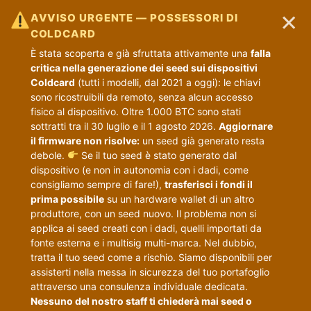
×
AVVISO URGENTE — POSSESSORI DI
COLDCARD
È stata scoperta e già sfruttata attivamente una
falla
critica nella generazione dei seed sui dispositivi
Coldcard
(tutti i modelli, dal 2021 a oggi): le chiavi
sono ricostruibili da remoto, senza alcun accesso
fisico al dispositivo. Oltre 1.000 BTC sono stati
sottratti tra il 30 luglio e il 1 agosto 2026.
Aggiornare
il firmware non risolve:
un seed già generato resta
debole.
Se il tuo seed è stato generato dal
dispositivo (e non in autonomia con i dadi, come
consigliamo sempre di fare!),
trasferisci i fondi il
prima possibile
su un hardware wallet di un altro
produttore, con un seed nuovo. Il problema non si
applica ai seed creati con i dadi, quelli importati da
fonte esterna e i multisig multi-marca. Nel dubbio,
tratta il tuo seed come a rischio. Siamo disponibili per
assisterti nella messa in sicurezza del tuo portafoglio
attraverso una consulenza individuale dedicata.
Nessuno del nostro staff ti chiederà mai seed o