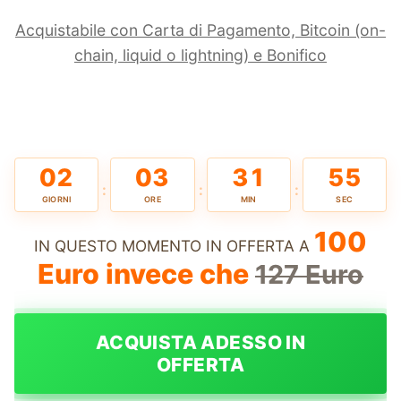
Acquistabile con Carta di Pagamento, Bitcoin (on-
chain, liquid o lightning) e Bonifico
02
03
31
54
:
:
:
GIORNI
ORE
MIN
SEC
100
IN QUESTO MOMENTO IN OFFERTA A
Euro invece che
127 Euro
ACQUISTA ADESSO IN
OFFERTA