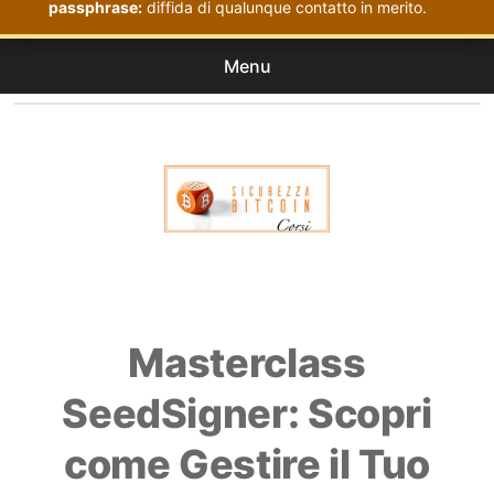
passphrase:
diffida di qualunque contatto in merito.
Menu
Corsi
expan
Acquistati
child
menu
Corsi Sicurezza Bitcoin
Masterclass
SeedSigner: Scopri
come Gestire il Tuo