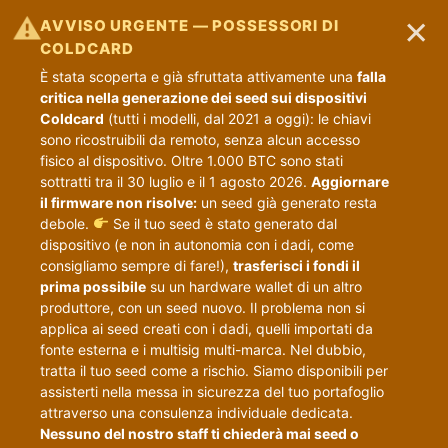
×
⚠
AVVISO URGENTE — POSSESSORI DI
COLDCARD
È stata scoperta e già sfruttata attivamente una
falla
critica nella generazione dei seed sui dispositivi
Coldcard
(tutti i modelli, dal 2021 a oggi): le chiavi
sono ricostruibili da remoto, senza alcun accesso
fisico al dispositivo. Oltre 1.000 BTC sono stati
sottratti tra il 30 luglio e il 1 agosto 2026.
Aggiornare
il firmware non risolve:
un seed già generato resta
debole.
Se il tuo seed è stato generato dal
dispositivo (e non in autonomia con i dadi, come
consigliamo sempre di fare!),
trasferisci i fondi il
prima possibile
su un hardware wallet di un altro
produttore, con un seed nuovo. Il problema non si
applica ai seed creati con i dadi, quelli importati da
fonte esterna e i multisig multi-marca. Nel dubbio,
tratta il tuo seed come a rischio. Siamo disponibili per
assisterti nella messa in sicurezza del tuo portafoglio
attraverso una consulenza individuale dedicata.
Nessuno del nostro staff ti chiederà mai seed o