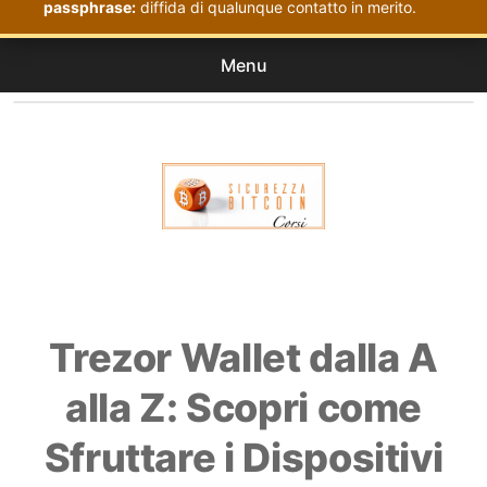
passphrase:
diffida di qualunque contatto in merito.
Menu
Corsi
expan
Acquistati
child
menu
Corsi Sicurezza Bitcoin
Trezor Wallet dalla A
alla Z: Scopri come
Sfruttare i Dispositivi