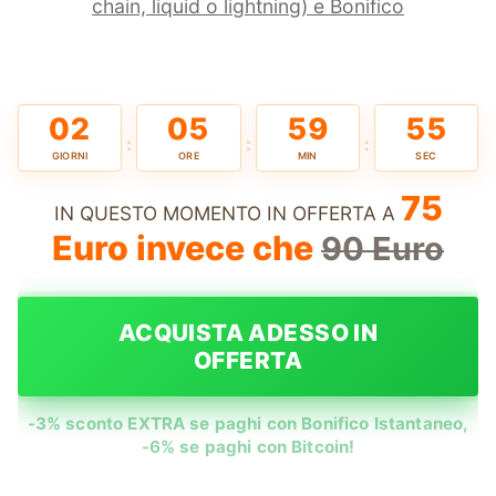
chain, liquid o lightning) e Bonifico
02
05
59
55
:
:
:
GIORNI
ORE
MIN
SEC
75
IN QUESTO MOMENTO IN OFFERTA A
Euro invece che
90 Euro
ACQUISTA ADESSO IN
OFFERTA
-3% sconto EXTRA se paghi con Bonifico Istantaneo,
-6% se paghi con Bitcoin!