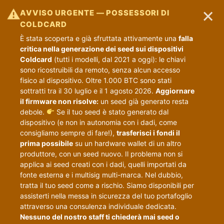
×
⚠
AVVISO URGENTE — POSSESSORI DI
COLDCARD
È stata scoperta e già sfruttata attivamente una
falla
critica nella generazione dei seed sui dispositivi
Coldcard
(tutti i modelli, dal 2021 a oggi): le chiavi
sono ricostruibili da remoto, senza alcun accesso
fisico al dispositivo. Oltre 1.000 BTC sono stati
sottratti tra il 30 luglio e il 1 agosto 2026.
Aggiornare
il firmware non risolve:
un seed già generato resta
debole.
Se il tuo seed è stato generato dal
dispositivo (e non in autonomia con i dadi, come
consigliamo sempre di fare!),
trasferisci i fondi il
prima possibile
su un hardware wallet di un altro
produttore, con un seed nuovo. Il problema non si
applica ai seed creati con i dadi, quelli importati da
fonte esterna e i multisig multi-marca. Nel dubbio,
tratta il tuo seed come a rischio. Siamo disponibili per
assisterti nella messa in sicurezza del tuo portafoglio
attraverso una consulenza individuale dedicata.
Nessuno del nostro staff ti chiederà mai seed o