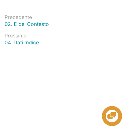
Navigazione
Precedente
Articolo
02. E del Contesto
articoli
precedente:
Prossimo
Prossimo
04. Dati Indice
articolo: