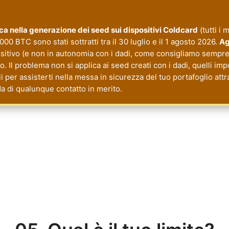
tica nella generazione dei seed sui dispositivi Coldcard
(tutti i 
000 BTC sono stati sottratti tra il 30 luglio e il 1 agosto 2026.
Ag
ositivo (e non in autonomia con i dadi, come consigliamo sempre 
 Il problema non si applica ai seed creati con i dadi, quelli imp
li per assisterti nella messa in sicurezza del tuo portafoglio a
da di qualunque contatto in merito.
cy