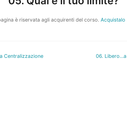
05. Qual è il tuo limite?
agina è riservata agli acquirenti del corso.
Acquistalo
ne
Prossimo
a Centralizzazione
06. Libero…a 
articolo: