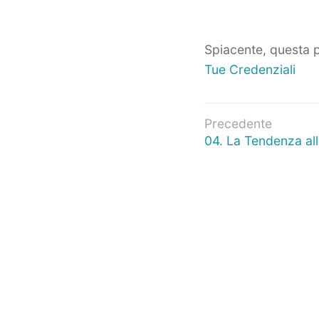
Spiacente, questa p
Tue Credenziali
Navigazio
Precedente
Articolo
04. La Tendenza all
articoli
precedente: