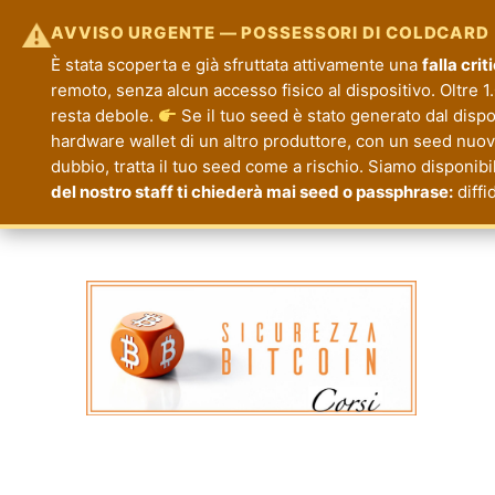
⚠
AVVISO URGENTE — POSSESSORI DI COLDCARD
È stata scoperta e già sfruttata attivamente una
falla cri
remoto, senza alcun accesso fisico al dispositivo. Oltre 1.
resta debole.
Se il tuo seed è stato generato dal disp
hardware wallet di un altro produttore, con un seed nuovo.
dubbio, tratta il tuo seed come a rischio. Siamo disponibi
del nostro staff ti chiederà mai seed o passphrase:
diffi
Corsi Sicurezza Bitcoin
Formazione per la Tua Sicurezza e Priva