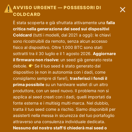
×
AVVISO URGENTE — POSSESSORI DI
COLDCARD
È stata scoperta e già sfruttata attivamente una
falla
critica nella generazione dei seed sui dispositivi
Coldcard
(tutti i modelli, dal 2021 a oggi): le chiavi
sono ricostruibili da remoto, senza alcun accesso
fisico al dispositivo. Oltre 1.000 BTC sono stati
sottratti tra il 30 luglio e il 1 agosto 2026.
Aggiornare
il firmware non risolve:
un seed già generato resta
debole.
Se il tuo seed è stato generato dal
dispositivo (e non in autonomia con i dadi, come
consigliamo sempre di fare!),
trasferisci i fondi il
prima possibile
su un hardware wallet di un altro
produttore, con un seed nuovo. Il problema non si
applica ai seed creati con i dadi, quelli importati da
fonte esterna e i multisig multi-marca. Nel dubbio,
tratta il tuo seed come a rischio. Siamo disponibili per
assisterti nella messa in sicurezza del tuo portafoglio
attraverso una consulenza individuale dedicata.
Nessuno del nostro staff ti chiederà mai seed o