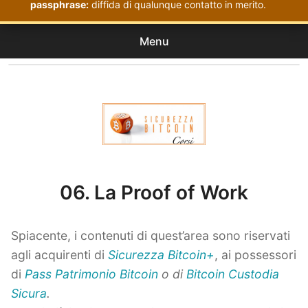
passphrase:
diffida di qualunque contatto in merito.
Menu
Corsi
expan
Acquistati
child
menu
Corsi Sicurezza Bitcoin
06. La Proof of Work
Spiacente, i contenuti di quest’area sono riservati
agli acquirenti di
Sicurezza Bitcoin+
, ai possessori
di
Pass Patrimonio Bitcoin
o di
Bitcoin Custodia
Sicura
.