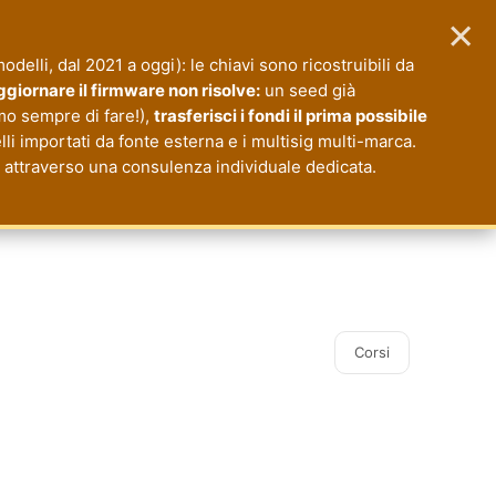
×
 modelli, dal 2021 a oggi): le chiavi sono ricostruibili da
giornare il firmware non risolve:
un seed già
mo sempre di fare!),
trasferisci i fondi il prima possibile
li importati da fonte esterna e i multisig multi-marca.
io attraverso una consulenza individuale dedicata.
Corsi