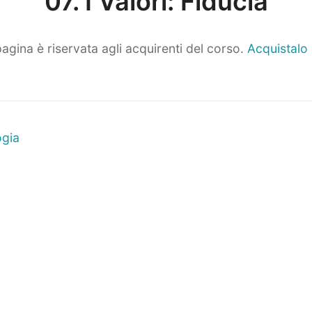
07. I Valori: Fiducia
agina è riservata agli acquirenti del corso.
Acquistalo
ne
Prossimo
ogia
articolo: