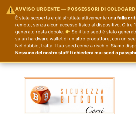
AVVISO URGENTE — POSSESSORI DI COLDCARD
È stata scoperta e già sfruttata attivamente una
falla cr
remoto, senza alcun accesso fisico al dispositivo. Oltre 1.
generato resta debole.
Se il tuo seed è stato generat
su un hardware wallet di un altro produttore, con un seed 
Nel dubbio, tratta il tuo seed come a rischio. Siamo disp
Nessuno del nostro staff ti chiederà mai seed o passph
Corsi Sicurezza Bitcoin
Formazione per la Tua Sicurezza e Priva