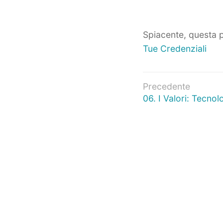
Spiacente, questa p
Tue Credenziali
Navigazio
Precedente
Articolo
06. I Valori: Tecnol
articoli
precedente: