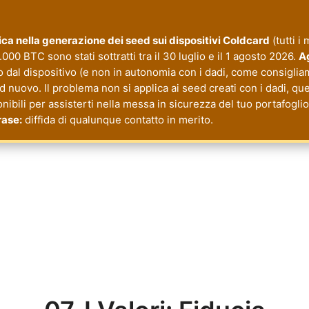
itica nella generazione dei seed sui dispositivi Coldcard
(tutti i
000 BTC sono stati sottratti tra il 30 luglio e il 1 agosto 2026.
Ag
o dal dispositivo (e non in autonomia con i dadi, come consiglia
nuovo. Il problema non si applica ai seed creati con i dadi, quel
onibili per assisterti nella messa in sicurezza del tuo portafogl
rase:
diffida di qualunque contatto in merito.
cy