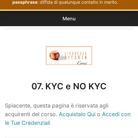
passphrase:
diffida di qualunque contatto in merito.
Menu
Corsi
expan
Acquistati
child
menu
Corsi Sicurezza Bitcoin
07. KYC e NO KYC
Spiacente, questa pagina è riservata agli
acquirenti del corso.
Acquistalo Qui
o
Accedi con
le Tue Credenziali