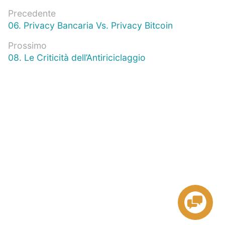
Navigazione
Precedente
Articolo
06. Privacy Bancaria Vs. Privacy Bitcoin
articoli
precedente:
Prossimo
Prossimo
08. Le Criticità dell’Antiriciclaggio
articolo: