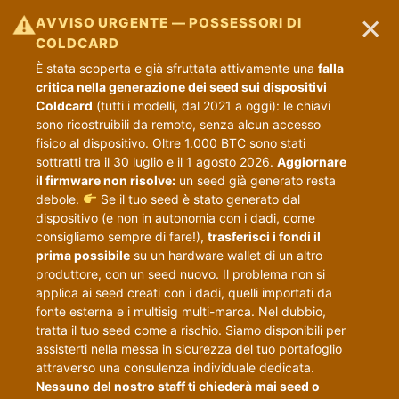
×
⚠
AVVISO URGENTE — POSSESSORI DI
COLDCARD
È stata scoperta e già sfruttata attivamente una
falla
critica nella generazione dei seed sui dispositivi
Coldcard
(tutti i modelli, dal 2021 a oggi): le chiavi
sono ricostruibili da remoto, senza alcun accesso
fisico al dispositivo. Oltre 1.000 BTC sono stati
sottratti tra il 30 luglio e il 1 agosto 2026.
Aggiornare
il firmware non risolve:
un seed già generato resta
debole.
Se il tuo seed è stato generato dal
dispositivo (e non in autonomia con i dadi, come
consigliamo sempre di fare!),
trasferisci i fondi il
prima possibile
su un hardware wallet di un altro
produttore, con un seed nuovo. Il problema non si
applica ai seed creati con i dadi, quelli importati da
fonte esterna e i multisig multi-marca. Nel dubbio,
tratta il tuo seed come a rischio. Siamo disponibili per
assisterti nella messa in sicurezza del tuo portafoglio
attraverso una consulenza individuale dedicata.
Nessuno del nostro staff ti chiederà mai seed o