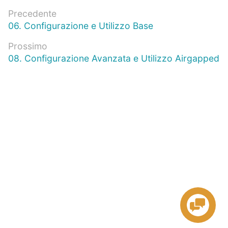
Navigazione
Precedente
Articolo
06. Configurazione e Utilizzo Base
articoli
precedente:
Prossimo
Prossimo
08. Configurazione Avanzata e Utilizzo Airgapped
articolo: