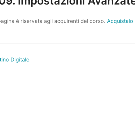
09. Impostazioni Avanzat
agina è riservata agli acquirenti del corso.
Acquistalo
ne
Prossimo
ino Digitale
articolo: