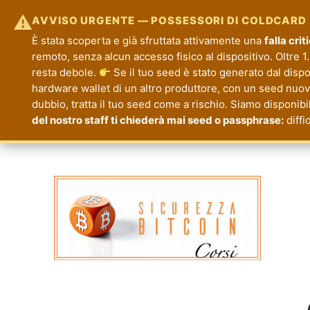
⚠
AVVISO URGENTE — POSSESSORI DI COLDCARD
È stata scoperta e già sfruttata attivamente una
falla cri
remoto, senza alcun accesso fisico al dispositivo. Oltre 1.
resta debole.
Se il tuo seed è stato generato dal disp
hardware wallet di un altro produttore, con un seed nuovo.
dubbio, tratta il tuo seed come a rischio. Siamo disponibi
del nostro staff ti chiederà mai seed o passphrase:
diffi
Corsi Sicurezza Bitcoin
Formazione per la Tua Sicurezza e Priva