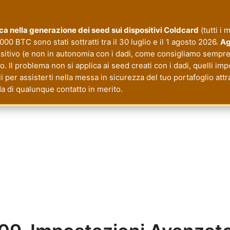
tica nella generazione dei seed sui dispositivi Coldcard
(tutti i 
000 BTC sono stati sottratti tra il 30 luglio e il 1 agosto 2026.
Ag
ositivo (e non in autonomia con i dadi, come consigliamo sempre 
 Il problema non si applica ai seed creati con i dadi, quelli imp
li per assisterti nella messa in sicurezza del tuo portafoglio a
da di qualunque contatto in merito.
cy