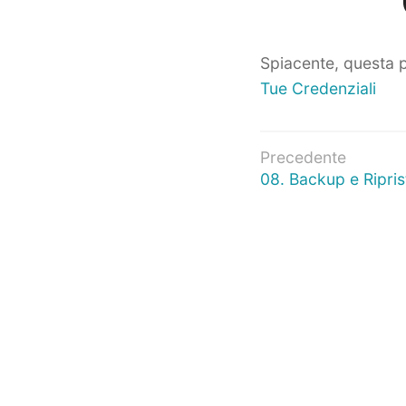
Spiacente, questa p
Tue Credenziali
Navigazio
Precedente
Articolo
08. Backup e Riprist
articoli
precedente: