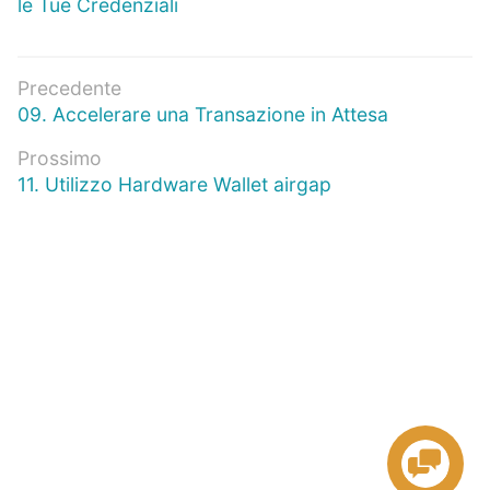
le Tue Credenziali
Navigazione
Precedente
Articolo
09. Accelerare una Transazione in Attesa
articoli
precedente:
Prossimo
Prossimo
11. Utilizzo Hardware Wallet airgap
articolo: