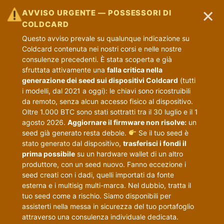
×
AVVISO URGENTE — POSSESSORI DI
COLDCARD
Questo avviso prevale su qualunque indicazione su
Coldcard contenuta nei nostri corsi e nelle nostre
consulenze precedenti. È stata scoperta e già
sfruttata attivamente una
falla critica nella
generazione dei seed sui dispositivi Coldcard
(tutti
i modelli, dal 2021 a oggi): le chiavi sono ricostruibili
da remoto, senza alcun accesso fisico al dispositivo.
Oltre 1.000 BTC sono stati sottratti tra il 30 luglio e il 1
agosto 2026.
Aggiornare il firmware non risolve:
un
seed già generato resta debole.
Se il tuo seed è
stato generato dal dispositivo,
trasferisci i fondi il
prima possibile
su un hardware wallet di un altro
produttore, con un seed nuovo. Fanno eccezione i
seed creati con i dadi, quelli importati da fonte
esterna e i multisig multi-marca. Nel dubbio, tratta il
tuo seed come a rischio. Siamo disponibili per
assisterti nella messa in sicurezza del tuo portafoglio
attraverso una consulenza individuale dedicata.