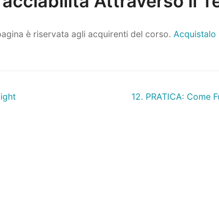
Tracciabilità Attraverso il 
agina è riservata agli acquirenti del corso.
Acquistalo
ne
Prossimo
ight
12. PRATICA: Come Fun
articolo: