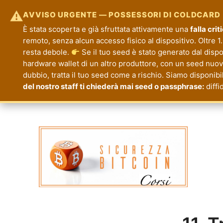
⚠
AVVISO URGENTE — POSSESSORI DI COLDCARD
È stata scoperta e già sfruttata attivamente una
falla cri
remoto, senza alcun accesso fisico al dispositivo. Oltre 1.
resta debole.
Se il tuo seed è stato generato dal disp
hardware wallet di un altro produttore, con un seed nuovo.
dubbio, tratta il tuo seed come a rischio. Siamo disponibi
del nostro staff ti chiederà mai seed o passphrase:
diffi
Corsi Sicurezza Bitcoin
Formazione per la Tua Sicurezza e Priva