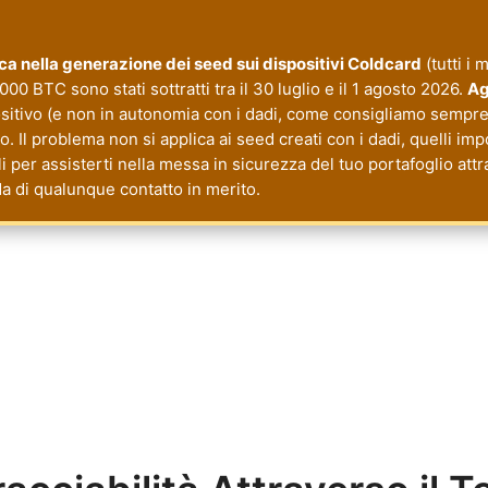
tica nella generazione dei seed sui dispositivi Coldcard
(tutti i 
000 BTC sono stati sottratti tra il 30 luglio e il 1 agosto 2026.
Ag
ositivo (e non in autonomia con i dadi, come consigliamo sempre 
 Il problema non si applica ai seed creati con i dadi, quelli imp
li per assisterti nella messa in sicurezza del tuo portafoglio a
da di qualunque contatto in merito.
cy