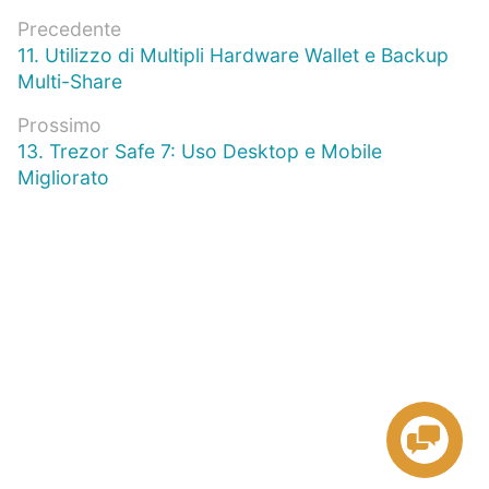
Navigazione
Precedente
Articolo
11. Utilizzo di Multipli Hardware Wallet e Backup
articoli
precedente:
Multi-Share
Prossimo
Prossimo
13. Trezor Safe 7: Uso Desktop e Mobile
articolo:
Migliorato