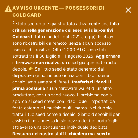
×
⚠
AVVISO URGENTE — POSSESSORI DI
COLDCARD
È stata scoperta e già sfruttata attivamente una
falla
critica nella generazione dei seed sui dispositivi
Coldcard
(tutti i modelli, dal 2021 a oggi): le chiavi
sono ricostruibili da remoto, senza alcun accesso
fisico al dispositivo. Oltre 1.000 BTC sono stati
sottratti tra il 30 luglio e il 1 agosto 2026.
Aggiornare
il firmware non risolve:
un seed già generato resta
debole.
Se il tuo seed è stato generato dal
dispositivo (e non in autonomia con i dadi, come
consigliamo sempre di fare!),
trasferisci i fondi il
prima possibile
su un hardware wallet di un altro
produttore, con un seed nuovo. Il problema non si
applica ai seed creati con i dadi, quelli importati da
fonte esterna e i multisig multi-marca. Nel dubbio,
tratta il tuo seed come a rischio. Siamo disponibili per
assisterti nella messa in sicurezza del tuo portafoglio
attraverso una consulenza individuale dedicata.
Nessuno del nostro staff ti chiederà mai seed o