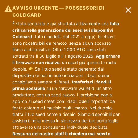
×
⚠
AVVISO URGENTE — POSSESSORI DI
COLDCARD
È stata scoperta e già sfruttata attivamente una
falla
critica nella generazione dei seed sui dispositivi
Coldcard
(tutti i modelli, dal 2021 a oggi): le chiavi
sono ricostruibili da remoto, senza alcun accesso
fisico al dispositivo. Oltre 1.000 BTC sono stati
sottratti tra il 30 luglio e il 1 agosto 2026.
Aggiornare
il firmware non risolve:
un seed già generato resta
debole.
Se il tuo seed è stato generato dal
dispositivo (e non in autonomia con i dadi, come
consigliamo sempre di fare!),
trasferisci i fondi il
prima possibile
su un hardware wallet di un altro
produttore, con un seed nuovo. Il problema non si
applica ai seed creati con i dadi, quelli importati da
fonte esterna e i multisig multi-marca. Nel dubbio,
tratta il tuo seed come a rischio. Siamo disponibili per
assisterti nella messa in sicurezza del tuo portafoglio
attraverso una consulenza individuale dedicata.
Nessuno del nostro staff ti chiederà mai seed o