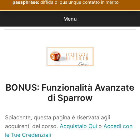
passphrase:
diffida di qualunque contatto in merito.
Menu
Corsi
expan
Acquistati
child
menu
Corsi Sicurezza Bitcoin
BONUS: Funzionalità Avanzate
di Sparrow
Spiacente, questa pagina è riservata agli
acquirenti del corso.
Acquistalo Qui
o
Accedi con
le Tue Credenziali