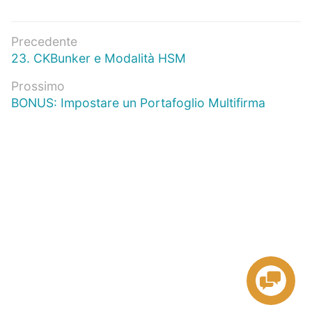
Navigazione
Precedente
Articolo
23. CKBunker e Modalità HSM
articoli
precedente:
Prossimo
Prossimo
BONUS: Impostare un Portafoglio Multifirma
articolo: