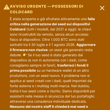
×
⚠
AVVISO URGENTE — POSSESSORI DI
COLDCARD
È stata scoperta e già sfruttata attivamente una
falla
critica nella generazione dei seed sui dispositivi
Coldcard
(tutti i modelli, dal 2021 a oggi): le chiavi
sono ricostruibili da remoto, senza alcun accesso
fisico al dispositivo. Oltre 1.000 BTC sono stati
sottratti tra il 30 luglio e il 1 agosto 2026.
Aggiornare
il firmware non risolve:
un seed già generato resta
debole.
Se il tuo seed è stato generato dal
dispositivo (e non in autonomia con i dadi, come
consigliamo sempre di fare!),
trasferisci i fondi il
prima possibile
su un hardware wallet di un altro
produttore, con un seed nuovo. Il problema non si
applica ai seed creati con i dadi, quelli importati da
fonte esterna e i multisig multi-marca. Nel dubbio,
tratta il tuo seed come a rischio. Siamo disponibili per
assisterti nella messa in sicurezza del tuo portafoglio
attraverso una consulenza individuale dedicata.
Nessuno del nostro staff ti chiederà mai seed o