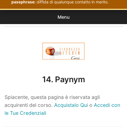
passphrase:
diffida di qualunque contatto in merito.
Menu
Corsi
expan
Acquistati
child
menu
Corsi Sicurezza Bitcoin
14. Paynym
Spiacente, questa pagina è riservata agli
acquirenti del corso.
Acquistalo Qui
o
Accedi con
le Tue Credenziali