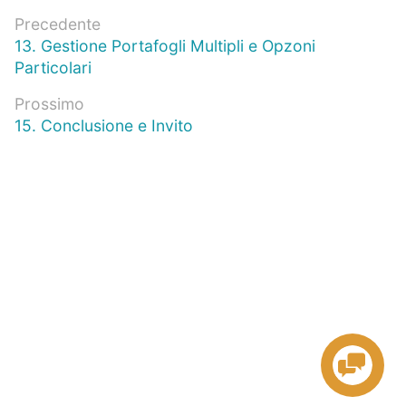
Navigazione
Precedente
Articolo
13. Gestione Portafogli Multipli e Opzoni
articoli
precedente:
Particolari
Prossimo
Prossimo
15. Conclusione e Invito
articolo: