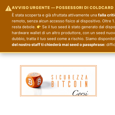
⚠
AVVISO URGENTE — POSSESSORI DI COLDCARD
È stata scoperta e già sfruttata attivamente una
falla cri
remoto, senza alcun accesso fisico al dispositivo. Oltre 1.
resta debole.
Se il tuo seed è stato generato dal disp
hardware wallet di un altro produttore, con un seed nuovo.
dubbio, tratta il tuo seed come a rischio. Siamo disponibi
del nostro staff ti chiederà mai seed o passphrase:
diffi
Corsi Sicurezza Bitcoin
Formazione per la Tua Sicurezza e Priva