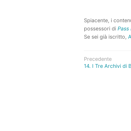
Spiacente, i contenu
possessori di
Pass 
Se sei già iscritto,
A
Navigazio
Precedente
Articolo
14. I Tre Archivi di
articoli
precedente: