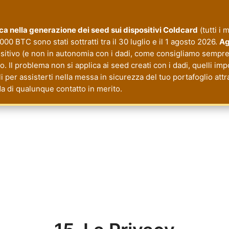
tica nella generazione dei seed sui dispositivi Coldcard
(tutti i 
000 BTC sono stati sottratti tra il 30 luglio e il 1 agosto 2026.
Ag
ositivo (e non in autonomia con i dadi, come consigliamo sempre 
 Il problema non si applica ai seed creati con i dadi, quelli imp
li per assisterti nella messa in sicurezza del tuo portafoglio a
da di qualunque contatto in merito.
cy