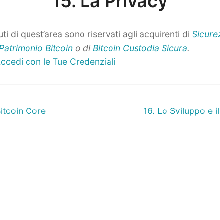
15. La Privacy
ti di quest’area sono riservati agli acquirenti di
Sicure
Patrimonio Bitcoin
o di
Bitcoin Custodia Sicura
.
ccedi con le Tue Credenziali
ne
Prossimo
 Bitcoin Core
16. Lo Sviluppo e il
articolo: