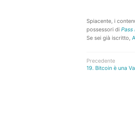
Spiacente, i contenu
possessori di
Pass 
Se sei già iscritto,
A
Navigazio
Precedente
Articolo
19. Bitcoin è una Va
articoli
precedente: