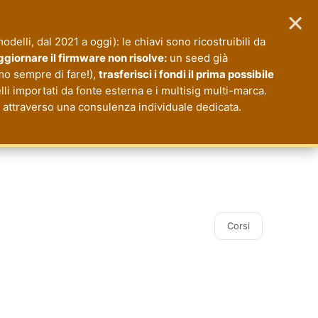
×
 modelli, dal 2021 a oggi): le chiavi sono ricostruibili da
giornare il firmware non risolve:
un seed già
mo sempre di fare!),
trasferisci i fondi il prima possibile
li importati da fonte esterna e i multisig multi-marca.
io attraverso una consulenza individuale dedicata.
Corsi