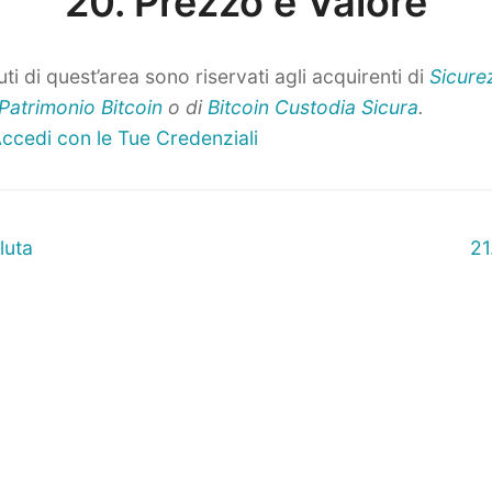
20. Prezzo e Valore
ti di quest’area sono riservati agli acquirenti di
Sicure
Patrimonio Bitcoin
o di
Bitcoin Custodia Sicura
.
ccedi con le Tue Credenziali
ne
Prossimo
luta
21
articolo: