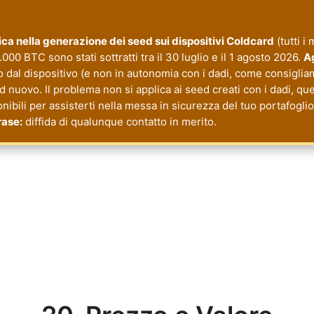
itica nella generazione dei seed sui dispositivi Coldcard
(tutti i
000 BTC sono stati sottratti tra il 30 luglio e il 1 agosto 2026.
Ag
o dal dispositivo (e non in autonomia con i dadi, come consiglia
nuovo. Il problema non si applica ai seed creati con i dadi, quel
onibili per assisterti nella messa in sicurezza del tuo portafogl
rase:
diffida di qualunque contatto in merito.
cy