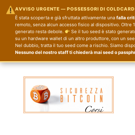
AVVISO URGENTE — POSSESSORI DI COLDCARD
È stata scoperta e già sfruttata attivamente una
falla cr
remoto, senza alcun accesso fisico al dispositivo. Oltre 1.
generato resta debole.
Se il tuo seed è stato generat
su un hardware wallet di un altro produttore, con un seed 
Nel dubbio, tratta il tuo seed come a rischio. Siamo disp
Nessuno del nostro staff ti chiederà mai seed o passph
Corsi Sicurezza Bitcoin
Formazione per la Tua Sicurezza e Priva