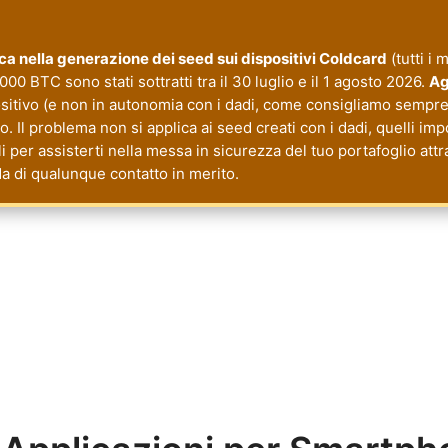
tica nella generazione dei seed sui dispositivi Coldcard
(tutti i 
000 BTC sono stati sottratti tra il 30 luglio e il 1 agosto 2026.
Ag
ositivo (e non in autonomia con i dadi, come consigliamo sempre 
 Il problema non si applica ai seed creati con i dadi, quelli imp
li per assisterti nella messa in sicurezza del tuo portafoglio a
da di qualunque contatto in merito.
cy