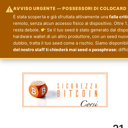
⚠
AVVISO URGENTE — POSSESSORI DI COLDCARD
È stata scoperta e già sfruttata attivamente una
falla cri
remoto, senza alcun accesso fisico al dispositivo. Oltre 1.
resta debole.
Se il tuo seed è stato generato dal disp
hardware wallet di un altro produttore, con un seed nuovo.
dubbio, tratta il tuo seed come a rischio. Siamo disponibi
del nostro staff ti chiederà mai seed o passphrase:
diffi
Corsi Sicurezza Bitcoin
Formazione per la Tua Sicurezza e Priva