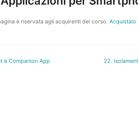
 Applicazioni per Smartp
agina è riservata agli acquirenti del corso.
Acquistalo
ne
Prossimo
et e Companion App
22. Isolament
articolo: