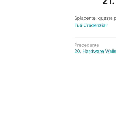
21.
Spiacente, questa p
Tue Credenziali
Navigazio
Precedente
Articolo
20. Hardware Wall
articoli
precedente: