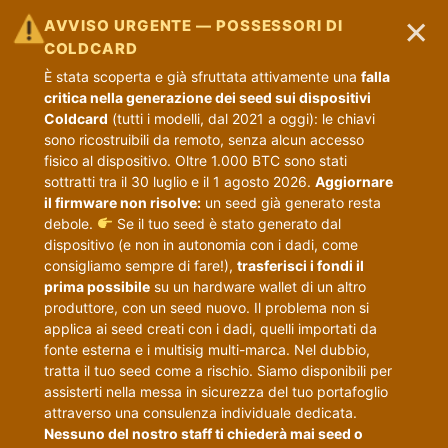
×
AVVISO URGENTE — POSSESSORI DI
COLDCARD
È stata scoperta e già sfruttata attivamente una
falla
critica nella generazione dei seed sui dispositivi
Coldcard
(tutti i modelli, dal 2021 a oggi): le chiavi
sono ricostruibili da remoto, senza alcun accesso
fisico al dispositivo. Oltre 1.000 BTC sono stati
sottratti tra il 30 luglio e il 1 agosto 2026.
Aggiornare
il firmware non risolve:
un seed già generato resta
debole.
Se il tuo seed è stato generato dal
dispositivo (e non in autonomia con i dadi, come
consigliamo sempre di fare!),
trasferisci i fondi il
prima possibile
su un hardware wallet di un altro
produttore, con un seed nuovo. Il problema non si
applica ai seed creati con i dadi, quelli importati da
fonte esterna e i multisig multi-marca. Nel dubbio,
tratta il tuo seed come a rischio. Siamo disponibili per
assisterti nella messa in sicurezza del tuo portafoglio
attraverso una consulenza individuale dedicata.
Nessuno del nostro staff ti chiederà mai seed o