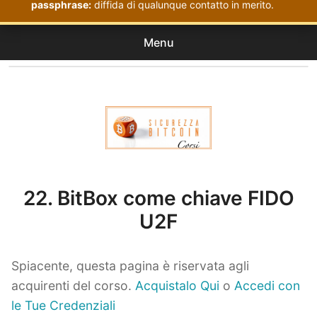
passphrase:
diffida di qualunque contatto in merito.
Menu
Corsi
expan
Acquistati
child
menu
Corsi Sicurezza Bitcoin
22. BitBox come chiave FIDO
U2F
Spiacente, questa pagina è riservata agli
acquirenti del corso.
Acquistalo Qui
o
Accedi con
le Tue Credenziali