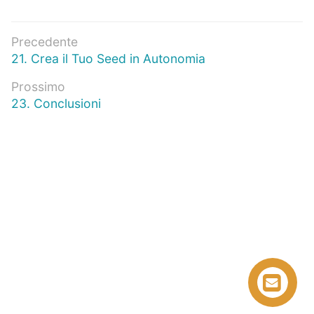
Navigazione
Precedente
Articolo
21. Crea il Tuo Seed in Autonomia
articoli
precedente:
Prossimo
Prossimo
23. Conclusioni
articolo: