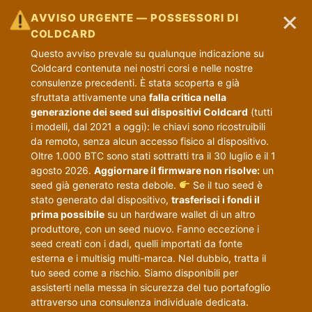
×
AVVISO URGENTE — POSSESSORI DI
COLDCARD
Questo avviso prevale su qualunque indicazione su
Coldcard contenuta nei nostri corsi e nelle nostre
consulenze precedenti. È stata scoperta e già
sfruttata attivamente una
falla critica nella
generazione dei seed sui dispositivi Coldcard
(tutti
i modelli, dal 2021 a oggi): le chiavi sono ricostruibili
da remoto, senza alcun accesso fisico al dispositivo.
Oltre 1.000 BTC sono stati sottratti tra il 30 luglio e il 1
agosto 2026.
Aggiornare il firmware non risolve:
un
seed già generato resta debole.
Se il tuo seed è
stato generato dal dispositivo,
trasferisci i fondi il
prima possibile
su un hardware wallet di un altro
produttore, con un seed nuovo. Fanno eccezione i
seed creati con i dadi, quelli importati da fonte
esterna e i multisig multi-marca. Nel dubbio, tratta il
tuo seed come a rischio. Siamo disponibili per
assisterti nella messa in sicurezza del tuo portafoglio
attraverso una consulenza individuale dedicata.