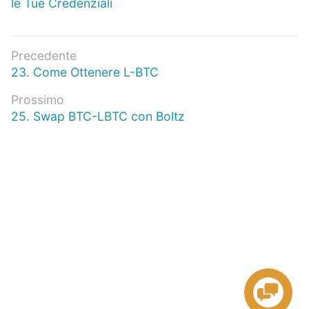
le Tue Credenziali
Navigazione
Precedente
Articolo
23. Come Ottenere L-BTC
articoli
precedente:
Prossimo
Prossimo
25. Swap BTC-LBTC con Boltz
articolo: