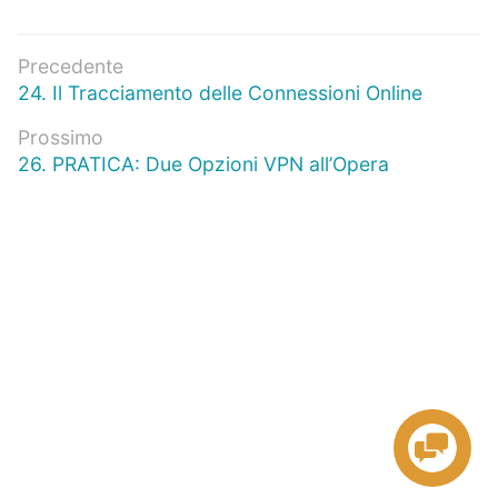
Navigazione
Precedente
Articolo
24. Il Tracciamento delle Connessioni Online
articoli
precedente:
Prossimo
Prossimo
26. PRATICA: Due Opzioni VPN all’Opera
articolo: