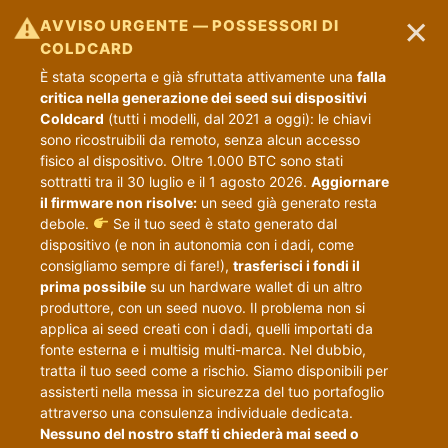
×
⚠
AVVISO URGENTE — POSSESSORI DI
COLDCARD
È stata scoperta e già sfruttata attivamente una
falla
critica nella generazione dei seed sui dispositivi
Coldcard
(tutti i modelli, dal 2021 a oggi): le chiavi
sono ricostruibili da remoto, senza alcun accesso
fisico al dispositivo. Oltre 1.000 BTC sono stati
sottratti tra il 30 luglio e il 1 agosto 2026.
Aggiornare
il firmware non risolve:
un seed già generato resta
debole.
Se il tuo seed è stato generato dal
dispositivo (e non in autonomia con i dadi, come
consigliamo sempre di fare!),
trasferisci i fondi il
prima possibile
su un hardware wallet di un altro
produttore, con un seed nuovo. Il problema non si
applica ai seed creati con i dadi, quelli importati da
fonte esterna e i multisig multi-marca. Nel dubbio,
tratta il tuo seed come a rischio. Siamo disponibili per
assisterti nella messa in sicurezza del tuo portafoglio
attraverso una consulenza individuale dedicata.
Nessuno del nostro staff ti chiederà mai seed o