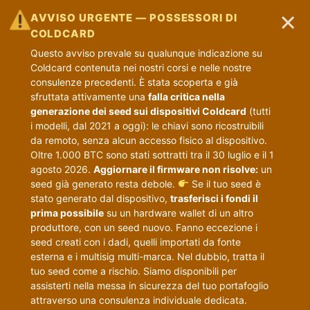
×
AVVISO URGENTE — POSSESSORI DI
COLDCARD
Questo avviso prevale su qualunque indicazione su
Coldcard contenuta nei nostri corsi e nelle nostre
consulenze precedenti. È stata scoperta e già
sfruttata attivamente una
falla critica nella
generazione dei seed sui dispositivi Coldcard
(tutti
i modelli, dal 2021 a oggi): le chiavi sono ricostruibili
da remoto, senza alcun accesso fisico al dispositivo.
Oltre 1.000 BTC sono stati sottratti tra il 30 luglio e il 1
agosto 2026.
Aggiornare il firmware non risolve:
un
seed già generato resta debole.
Se il tuo seed è
stato generato dal dispositivo,
trasferisci i fondi il
prima possibile
su un hardware wallet di un altro
produttore, con un seed nuovo. Fanno eccezione i
seed creati con i dadi, quelli importati da fonte
esterna e i multisig multi-marca. Nel dubbio, tratta il
tuo seed come a rischio. Siamo disponibili per
assisterti nella messa in sicurezza del tuo portafoglio
attraverso una consulenza individuale dedicata.