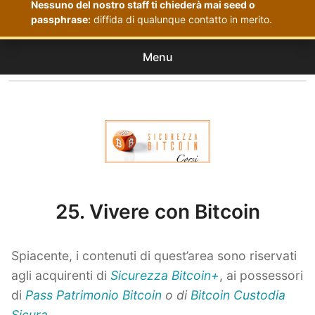
Nessuno del nostro staff ti chiederà mai seed o
passphrase:
diffida di qualunque contatto in merito.
Menu
Corsi
expan
Acquistati
child
menu
Corsi Sicurezza Bitcoin
25. Vivere con Bitcoin
Spiacente, i contenuti di quest’area sono riservati
agli acquirenti di
Sicurezza Bitcoin+
, ai possessori
di
Pass Patrimonio Bitcoin
o di
Bitcoin Custodia
Sicura
.