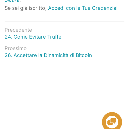
Se sei già iscritto,
Accedi con le Tue Credenziali
Navigazione
Precedente
Articolo
24. Come Evitare Truffe
articoli
precedente:
Prossimo
Prossimo
26. Accettare la Dinamicità di Bitcoin
articolo: