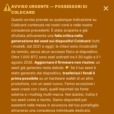
×
AVVISO URGENTE — POSSESSORI DI
COLDCARD
Questo avviso prevale su qualunque indicazione su
Coldcard contenuta nei nostri corsi e nelle nostre
consulenze precedenti. È stata scoperta e già
sfruttata attivamente una
falla critica nella
generazione dei seed sui dispositivi Coldcard
(tutti
i modelli, dal 2021 a oggi): le chiavi sono ricostruibili
da remoto, senza alcun accesso fisico al dispositivo.
Oltre 1.000 BTC sono stati sottratti tra il 30 luglio e il 1
agosto 2026.
Aggiornare il firmware non risolve:
un
seed già generato resta debole.
Se il tuo seed è
stato generato dal dispositivo,
trasferisci i fondi il
prima possibile
su un hardware wallet di un altro
produttore, con un seed nuovo. Fanno eccezione i
seed creati con i dadi, quelli importati da fonte
esterna e i multisig multi-marca. Nel dubbio, tratta il
tuo seed come a rischio. Siamo disponibili per
assisterti nella messa in sicurezza del tuo portafoglio
attraverso una consulenza individuale dedicata.