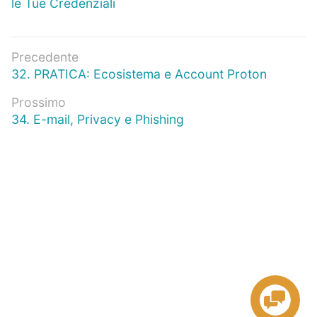
le Tue Credenziali
Navigazione
Precedente
Articolo
32. PRATICA: Ecosistema e Account Proton
articoli
precedente:
Prossimo
Prossimo
34. E-mail, Privacy e Phishing
articolo: