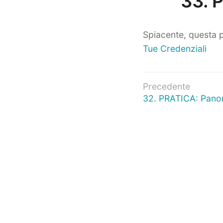
33. P
Spiacente, questa p
Tue Credenziali
Navigazio
Precedente
Articolo
32. PRATICA: Pano
articoli
precedente: