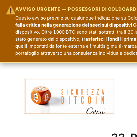
AVVISO URGENTE — POSSESSORI DI COLDCARD
Questo avviso prevale su qualunque indicazione su Coldc
falla critica nella generazione dei seed sui dispositivi 
dispositivo. Oltre 1.000 BTC sono stati sottratti tra il 30 
stato generato dal dispositivo,
trasferisci i fondi il prim
quelli importati da fonte esterna e i multisig multi-marca
portafoglio attraverso una consulenza individuale dedic
Corsi Sicurezza Bitcoin
Formazione per la Tua Sicurezza e Priva