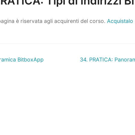
RATICA: Tipi di Indirizzi B
agina è riservata agli acquirenti del corso.
Acquistalo
ne
Prossimo
ramica BitboxApp
34. PRATICA: Panoram
articolo: