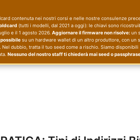
ard contenuta nei nostri corsi e nelle nostre consulenze preced
Coldcard
(tutti i modelli, dal 2021 a oggi): le chiavi sono ricostru
luglio e il 1 agosto 2026.
Aggiornare il firmware non risolve:
un s
a possibile
su un hardware wallet di un altro produttore, con un 
. Nel dubbio, tratta il tuo seed come a rischio. Siamo disponibili
ata.
Nessuno del nostro staff ti chiederà mai seed o passphrase
cy