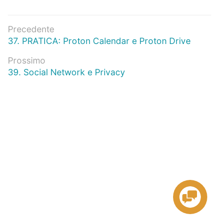
Navigazione
Precedente
Articolo
37. PRATICA: Proton Calendar e Proton Drive
articoli
precedente:
Prossimo
Prossimo
39. Social Network e Privacy
articolo: