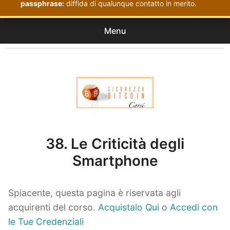
passphrase:
diffida di qualunque contatto in merito.
Menu
Corsi
expan
Acquistati
child
menu
Corsi Sicurezza Bitcoin
38. Le Criticità degli
Smartphone
Spiacente, questa pagina è riservata agli
acquirenti del corso.
Acquistalo Qui
o
Accedi con
le Tue Credenziali