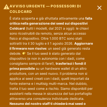
×
⚠
AVVISO URGENTE — POSSESSORI DI
COLDCARD
È stata scoperta e già sfruttata attivamente una
falla
critica nella generazione dei seed sui dispositivi
Coldcard
(tutti i modelli, dal 2021 a oggi): le chiavi
sono ricostruibili da remoto, senza alcun accesso
fisico al dispositivo. Oltre 1.000 BTC sono stati
sottratti tra il 30 luglio e il 1 agosto 2026.
Aggiornare
il firmware non risolve:
un seed già generato resta
debole.
Se il tuo seed è stato generato dal
dispositivo (e non in autonomia con i dadi, come
consigliamo sempre di fare!),
trasferisci i fondi il
prima possibile
su un hardware wallet di un altro
produttore, con un seed nuovo. Il problema non si
applica ai seed creati con i dadi, quelli importati da
fonte esterna e i multisig multi-marca. Nel dubbio,
tratta il tuo seed come a rischio. Siamo disponibili per
assisterti nella messa in sicurezza del tuo portafoglio
attraverso una consulenza individuale dedicata.
Nessuno del nostro staff ti chiederà mai seed o