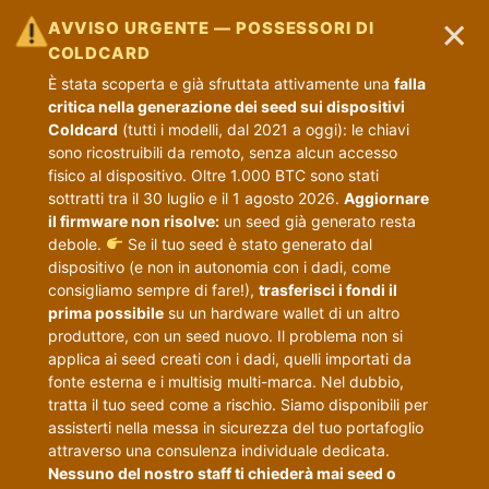
×
AVVISO URGENTE — POSSESSORI DI
COLDCARD
È stata scoperta e già sfruttata attivamente una
falla
critica nella generazione dei seed sui dispositivi
Coldcard
(tutti i modelli, dal 2021 a oggi): le chiavi
sono ricostruibili da remoto, senza alcun accesso
fisico al dispositivo. Oltre 1.000 BTC sono stati
sottratti tra il 30 luglio e il 1 agosto 2026.
Aggiornare
il firmware non risolve:
un seed già generato resta
debole.
Se il tuo seed è stato generato dal
dispositivo (e non in autonomia con i dadi, come
consigliamo sempre di fare!),
trasferisci i fondi il
prima possibile
su un hardware wallet di un altro
produttore, con un seed nuovo. Il problema non si
applica ai seed creati con i dadi, quelli importati da
fonte esterna e i multisig multi-marca. Nel dubbio,
tratta il tuo seed come a rischio. Siamo disponibili per
assisterti nella messa in sicurezza del tuo portafoglio
attraverso una consulenza individuale dedicata.
Nessuno del nostro staff ti chiederà mai seed o