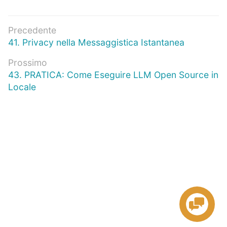
Navigazione
Precedente
Articolo
41. Privacy nella Messaggistica Istantanea
articoli
precedente:
Prossimo
Prossimo
43. PRATICA: Come Eseguire LLM Open Source in
articolo:
Locale