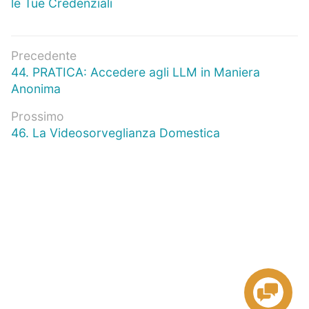
le Tue Credenziali
Navigazione
Precedente
Articolo
44. PRATICA: Accedere agli LLM in Maniera
articoli
precedente:
Anonima
Prossimo
Prossimo
46. La Videosorveglianza Domestica
articolo: