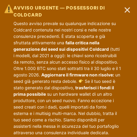
×
AVVISO URGENTE — POSSESSORI DI
COLDCARD
Questo avviso prevale su qualunque indicazione su
Coldcard contenuta nei nostri corsi e nelle nostre
consulenze precedenti. È stata scoperta e già
sfruttata attivamente una
falla critica nella
generazione dei seed sui dispositivi Coldcard
(tutti
i modelli, dal 2021 a oggi): le chiavi sono ricostruibili
da remoto, senza alcun accesso fisico al dispositivo.
Oltre 1.000 BTC sono stati sottratti tra il 30 luglio e il 1
agosto 2026.
Aggiornare il firmware non risolve:
un
seed già generato resta debole.
Se il tuo seed è
stato generato dal dispositivo,
trasferisci i fondi il
prima possibile
su un hardware wallet di un altro
produttore, con un seed nuovo. Fanno eccezione i
seed creati con i dadi, quelli importati da fonte
esterna e i multisig multi-marca. Nel dubbio, tratta il
tuo seed come a rischio. Siamo disponibili per
assisterti nella messa in sicurezza del tuo portafoglio
attraverso una consulenza individuale dedicata.