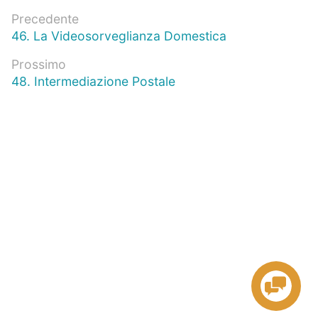
Navigazione
Precedente
Articolo
46. La Videosorveglianza Domestica
articoli
precedente:
Prossimo
Prossimo
48. Intermediazione Postale
articolo: