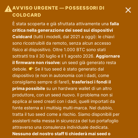
×
⚠
AVVISO URGENTE — POSSESSORI DI
COLDCARD
È stata scoperta e già sfruttata attivamente una
falla
critica nella generazione dei seed sui dispositivi
Coldcard
(tutti i modelli, dal 2021 a oggi): le chiavi
sono ricostruibili da remoto, senza alcun accesso
fisico al dispositivo. Oltre 1.000 BTC sono stati
sottratti tra il 30 luglio e il 1 agosto 2026.
Aggiornare
il firmware non risolve:
un seed già generato resta
debole.
Se il tuo seed è stato generato dal
dispositivo (e non in autonomia con i dadi, come
consigliamo sempre di fare!),
trasferisci i fondi il
prima possibile
su un hardware wallet di un altro
produttore, con un seed nuovo. Il problema non si
applica ai seed creati con i dadi, quelli importati da
fonte esterna e i multisig multi-marca. Nel dubbio,
tratta il tuo seed come a rischio. Siamo disponibili per
assisterti nella messa in sicurezza del tuo portafoglio
attraverso una consulenza individuale dedicata.
Nessuno del nostro staff ti chiederà mai seed o