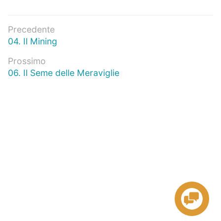
Navigazione
Precedente
Articolo
04. Il Mining
articoli
precedente:
Prossimo
Prossimo
06. Il Seme delle Meraviglie
articolo: