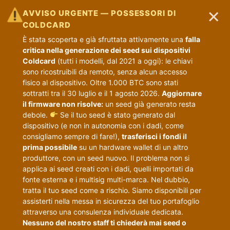
×
AVVISO URGENTE — POSSESSORI DI
COLDCARD
È stata scoperta e già sfruttata attivamente una
falla
critica nella generazione dei seed sui dispositivi
Coldcard
(tutti i modelli, dal 2021 a oggi): le chiavi
sono ricostruibili da remoto, senza alcun accesso
fisico al dispositivo. Oltre 1.000 BTC sono stati
sottratti tra il 30 luglio e il 1 agosto 2026.
Aggiornare
il firmware non risolve:
un seed già generato resta
debole.
Se il tuo seed è stato generato dal
dispositivo (e non in autonomia con i dadi, come
consigliamo sempre di fare!),
trasferisci i fondi il
prima possibile
su un hardware wallet di un altro
produttore, con un seed nuovo. Il problema non si
applica ai seed creati con i dadi, quelli importati da
fonte esterna e i multisig multi-marca. Nel dubbio,
tratta il tuo seed come a rischio. Siamo disponibili per
assisterti nella messa in sicurezza del tuo portafoglio
attraverso una consulenza individuale dedicata.
Nessuno del nostro staff ti chiederà mai seed o