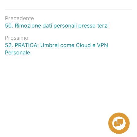
Navigazione
Precedente
Articolo
50. Rimozione dati personali presso terzi
articoli
precedente:
Prossimo
Prossimo
52. PRATICA: Umbrel come Cloud e VPN
articolo:
Personale