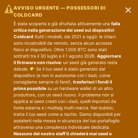
×
AVVISO URGENTE — POSSESSORI DI
COLDCARD
È stata scoperta e già sfruttata attivamente una
falla
critica nella generazione dei seed sui dispositivi
Coldcard
(tutti i modelli, dal 2021 a oggi): le chiavi
sono ricostruibili da remoto, senza alcun accesso
fisico al dispositivo. Oltre 1.000 BTC sono stati
sottratti tra il 30 luglio e il 1 agosto 2026.
Aggiornare
il firmware non risolve:
un seed già generato resta
debole.
Se il tuo seed è stato generato dal
dispositivo (e non in autonomia con i dadi, come
consigliamo sempre di fare!),
trasferisci i fondi il
prima possibile
su un hardware wallet di un altro
produttore, con un seed nuovo. Il problema non si
applica ai seed creati con i dadi, quelli importati da
fonte esterna e i multisig multi-marca. Nel dubbio,
tratta il tuo seed come a rischio. Siamo disponibili per
assisterti nella messa in sicurezza del tuo portafoglio
attraverso una consulenza individuale dedicata.
Nessuno del nostro staff ti chiederà mai seed o