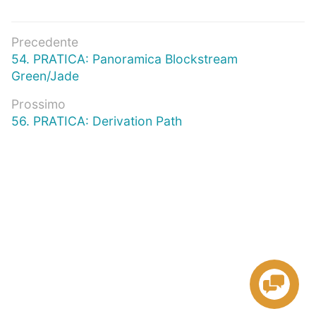
Navigazione
Precedente
Articolo
54. PRATICA: Panoramica Blockstream
articoli
precedente:
Green/Jade
Prossimo
Prossimo
56. PRATICA: Derivation Path
articolo: