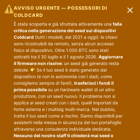
×
AVVISO URGENTE — POSSESSORI DI
COLDCARD
È stata scoperta e già sfruttata attivamente una
falla
critica nella generazione dei seed sui dispositivi
Coldcard
(tutti i modelli, dal 2021 a oggi): le chiavi
sono ricostruibili da remoto, senza alcun accesso
fisico al dispositivo. Oltre 1.000 BTC sono stati
sottratti tra il 30 luglio e il 1 agosto 2026.
Aggiornare
il firmware non risolve:
un seed già generato resta
debole.
Se il tuo seed è stato generato dal
dispositivo (e non in autonomia con i dadi, come
consigliamo sempre di fare!),
trasferisci i fondi il
prima possibile
su un hardware wallet di un altro
produttore, con un seed nuovo. Il problema non si
applica ai seed creati con i dadi, quelli importati da
fonte esterna e i multisig multi-marca. Nel dubbio,
tratta il tuo seed come a rischio. Siamo disponibili per
assisterti nella messa in sicurezza del tuo portafoglio
attraverso una consulenza individuale dedicata.
Nessuno del nostro staff ti chiederà mai seed o