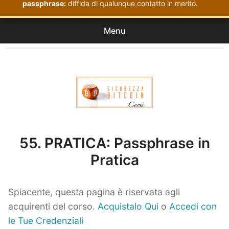
passphrase:
diffida di qualunque contatto in merito.
Menu
Corsi
expan
Acquistati
child
menu
Corsi Sicurezza Bitcoin
55. PRATICA: Passphrase in
Pratica
Spiacente, questa pagina è riservata agli
acquirenti del corso.
Acquistalo Qui
o
Accedi con
le Tue Credenziali