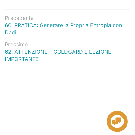
Navigazione
Precedente
Articolo
60. PRATICA: Generare la Propria Entropia con i
articoli
precedente:
Dadi
Prossimo
Prossimo
62. ATTENZIONE – COLDCARD E LEZIONE
articolo:
IMPORTANTE