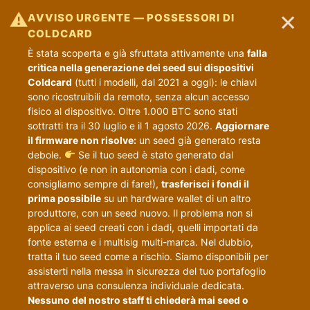
×
⚠
AVVISO URGENTE — POSSESSORI DI
COLDCARD
È stata scoperta e già sfruttata attivamente una
falla
critica nella generazione dei seed sui dispositivi
Coldcard
(tutti i modelli, dal 2021 a oggi): le chiavi
sono ricostruibili da remoto, senza alcun accesso
fisico al dispositivo. Oltre 1.000 BTC sono stati
sottratti tra il 30 luglio e il 1 agosto 2026.
Aggiornare
il firmware non risolve:
un seed già generato resta
debole.
Se il tuo seed è stato generato dal
dispositivo (e non in autonomia con i dadi, come
consigliamo sempre di fare!),
trasferisci i fondi il
prima possibile
su un hardware wallet di un altro
produttore, con un seed nuovo. Il problema non si
applica ai seed creati con i dadi, quelli importati da
fonte esterna e i multisig multi-marca. Nel dubbio,
tratta il tuo seed come a rischio. Siamo disponibili per
assisterti nella messa in sicurezza del tuo portafoglio
attraverso una consulenza individuale dedicata.
Nessuno del nostro staff ti chiederà mai seed o