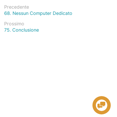
Navigazione
Precedente
Articolo
68. Nessun Computer Dedicato
articoli
precedente:
Prossimo
Prossimo
75. Conclusione
articolo: