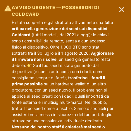
×
⚠
AVVISO URGENTE — POSSESSORI DI
COLDCARD
È stata scoperta e già sfruttata attivamente una
falla
critica nella generazione dei seed sui dispositivi
Coldcard
(tutti i modelli, dal 2021 a oggi): le chiavi
sono ricostruibili da remoto, senza alcun accesso
fisico al dispositivo. Oltre 1.000 BTC sono stati
sottratti tra il 30 luglio e il 1 agosto 2026.
Aggiornare
il firmware non risolve:
un seed già generato resta
debole.
Se il tuo seed è stato generato dal
dispositivo (e non in autonomia con i dadi, come
consigliamo sempre di fare!),
trasferisci i fondi il
prima possibile
su un hardware wallet di un altro
produttore, con un seed nuovo. Il problema non si
applica ai seed creati con i dadi, quelli importati da
fonte esterna e i multisig multi-marca. Nel dubbio,
tratta il tuo seed come a rischio. Siamo disponibili per
assisterti nella messa in sicurezza del tuo portafoglio
attraverso una consulenza individuale dedicata.
Nessuno del nostro staff ti chiederà mai seed o