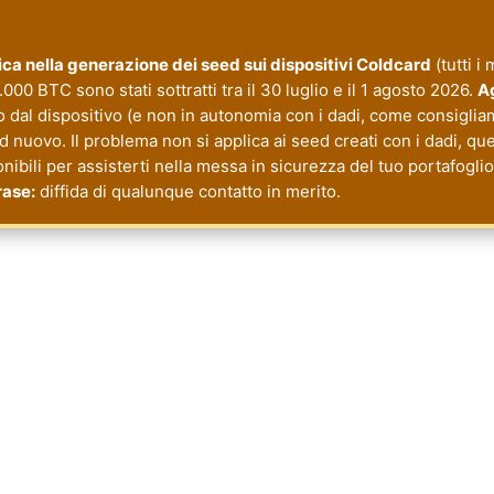
itica nella generazione dei seed sui dispositivi Coldcard
(tutti i
000 BTC sono stati sottratti tra il 30 luglio e il 1 agosto 2026.
Ag
o dal dispositivo (e non in autonomia con i dadi, come consiglia
nuovo. Il problema non si applica ai seed creati con i dadi, quel
onibili per assisterti nella messa in sicurezza del tuo portafogl
rase:
diffida di qualunque contatto in merito.
cy