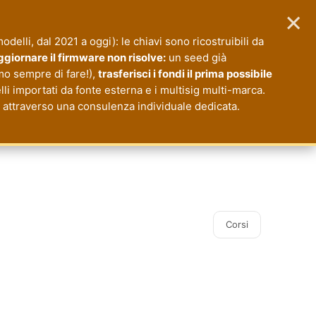
×
 modelli, dal 2021 a oggi): le chiavi sono ricostruibili da
giornare il firmware non risolve:
un seed già
mo sempre di fare!),
trasferisci i fondi il prima possibile
li importati da fonte esterna e i multisig multi-marca.
io attraverso una consulenza individuale dedicata.
Corsi