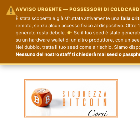
AVVISO URGENTE — POSSESSORI DI COLDCARD
È stata scoperta e già sfruttata attivamente una
falla cr
remoto, senza alcun accesso fisico al dispositivo. Oltre 1.
generato resta debole.
Se il tuo seed è stato generat
su un hardware wallet di un altro produttore, con un seed 
Nel dubbio, tratta il tuo seed come a rischio. Siamo disp
Nessuno del nostro staff ti chiederà mai seed o passph
Corsi Sicurezza Bitcoin
Formazione per la Tua Sicurezza e Priva