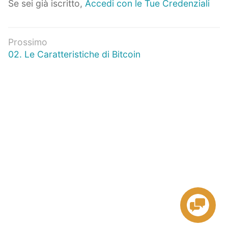
Se sei già iscritto,
Accedi con le Tue Credenziali
Navigazione
Prossimo
Prossimo
02. Le Caratteristiche di Bitcoin
articoli
articolo: