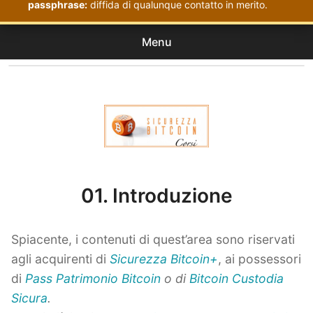
passphrase:
diffida di qualunque contatto in merito.
Menu
Corsi
expan
Acquistati
child
menu
Corsi Sicurezza Bitcoin
01. Introduzione
Spiacente, i contenuti di quest’area sono riservati
agli acquirenti di
Sicurezza Bitcoin+
, ai possessori
di
Pass Patrimonio Bitcoin
o di
Bitcoin Custodia
Sicura
.