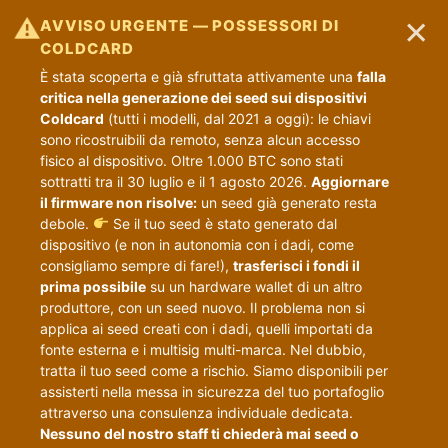
×
⚠
AVVISO URGENTE — POSSESSORI DI
COLDCARD
È stata scoperta e già sfruttata attivamente una
falla
critica nella generazione dei seed sui dispositivi
Coldcard
(tutti i modelli, dal 2021 a oggi): le chiavi
sono ricostruibili da remoto, senza alcun accesso
fisico al dispositivo. Oltre 1.000 BTC sono stati
sottratti tra il 30 luglio e il 1 agosto 2026.
Aggiornare
il firmware non risolve:
un seed già generato resta
debole.
Se il tuo seed è stato generato dal
dispositivo (e non in autonomia con i dadi, come
consigliamo sempre di fare!),
trasferisci i fondi il
prima possibile
su un hardware wallet di un altro
produttore, con un seed nuovo. Il problema non si
applica ai seed creati con i dadi, quelli importati da
fonte esterna e i multisig multi-marca. Nel dubbio,
tratta il tuo seed come a rischio. Siamo disponibili per
assisterti nella messa in sicurezza del tuo portafoglio
attraverso una consulenza individuale dedicata.
Nessuno del nostro staff ti chiederà mai seed o