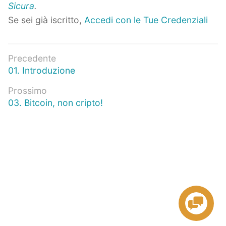
Sicura
.
Se sei già iscritto,
Accedi con le Tue Credenziali
Navigazione
Precedente
Articolo
01. Introduzione
articoli
precedente:
Prossimo
Prossimo
03. Bitcoin, non cripto!
articolo: