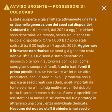
×
⚠
AVVISO URGENTE — POSSESSORI DI
COLDCARD
È stata scoperta e già sfruttata attivamente una
falla
critica nella generazione dei seed sui dispositivi
Coldcard
(tutti i modelli, dal 2021 a oggi): le chiavi
sono ricostruibili da remoto, senza alcun accesso
fisico al dispositivo. Oltre 1.000 BTC sono stati
sottratti tra il 30 luglio e il 1 agosto 2026.
Aggiornare
il firmware non risolve:
un seed già generato resta
debole.
Se il tuo seed è stato generato dal
dispositivo (e non in autonomia con i dadi, come
consigliamo sempre di fare!),
trasferisci i fondi il
prima possibile
su un hardware wallet di un altro
produttore, con un seed nuovo. Il problema non si
applica ai seed creati con i dadi, quelli importati da
fonte esterna e i multisig multi-marca. Nel dubbio,
tratta il tuo seed come a rischio. Siamo disponibili per
assisterti nella messa in sicurezza del tuo portafoglio
attraverso una consulenza individuale dedicata.
Nessuno del nostro staff ti chiederà mai seed o