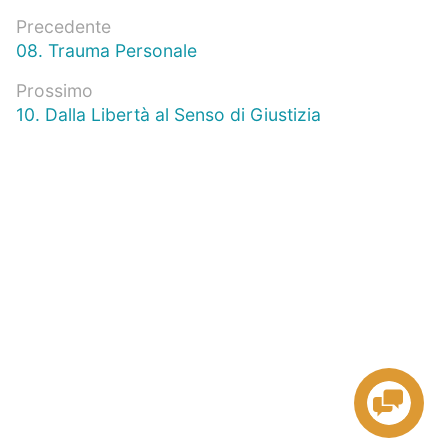
Navigazione
Precedente
Articolo
08. Trauma Personale
articoli
precedente:
Prossimo
Prossimo
10. Dalla Libertà al Senso di Giustizia
articolo: