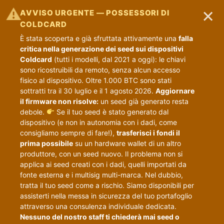
×
⚠
AVVISO URGENTE — POSSESSORI DI
COLDCARD
È stata scoperta e già sfruttata attivamente una
falla
critica nella generazione dei seed sui dispositivi
Coldcard
(tutti i modelli, dal 2021 a oggi): le chiavi
sono ricostruibili da remoto, senza alcun accesso
fisico al dispositivo. Oltre 1.000 BTC sono stati
sottratti tra il 30 luglio e il 1 agosto 2026.
Aggiornare
il firmware non risolve:
un seed già generato resta
debole.
Se il tuo seed è stato generato dal
dispositivo (e non in autonomia con i dadi, come
consigliamo sempre di fare!),
trasferisci i fondi il
prima possibile
su un hardware wallet di un altro
produttore, con un seed nuovo. Il problema non si
applica ai seed creati con i dadi, quelli importati da
fonte esterna e i multisig multi-marca. Nel dubbio,
tratta il tuo seed come a rischio. Siamo disponibili per
assisterti nella messa in sicurezza del tuo portafoglio
attraverso una consulenza individuale dedicata.
Nessuno del nostro staff ti chiederà mai seed o