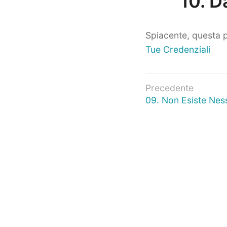
10. D
Spiacente, questa p
Tue Credenziali
Navigazio
Precedente
Articolo
09. Non Esiste Ne
articoli
precedente: