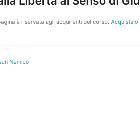
alla Libertà al Senso di Giu
agina è riservata agli acquirenti del corso.
Acquistalo
ne
Prossimo
ssun Nemico
articolo: