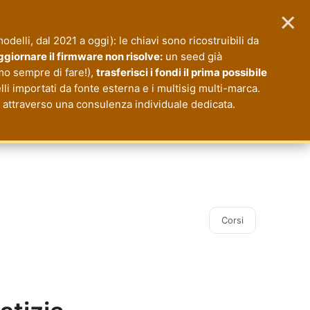
×
 modelli, dal 2021 a oggi): le chiavi sono ricostruibili da
giornare il firmware non risolve:
un seed già
mo sempre di fare!),
trasferisci i fondi il prima possibile
li importati da fonte esterna e i multisig multi-marca.
io attraverso una consulenza individuale dedicata.
Corsi