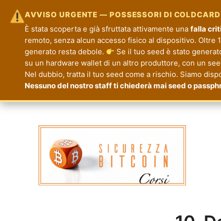
AVVISO URGENTE — POSSESSORI DI COLDCARD
È stata scoperta e già sfruttata attivamente una
falla cr
remoto, senza alcun accesso fisico al dispositivo. Oltre 1.
generato resta debole.
Se il tuo seed è stato generat
su un hardware wallet di un altro produttore, con un seed 
Nel dubbio, tratta il tuo seed come a rischio. Siamo disp
Nessuno del nostro staff ti chiederà mai seed o passph
Corsi Sicurezza Bitcoin
Formazione per la Tua Sicurezza e Priva