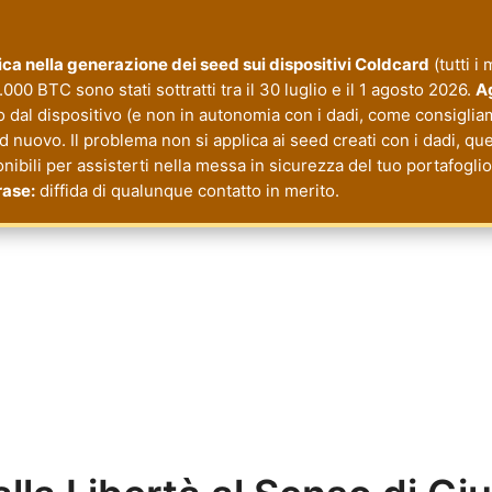
itica nella generazione dei seed sui dispositivi Coldcard
(tutti i
000 BTC sono stati sottratti tra il 30 luglio e il 1 agosto 2026.
Ag
o dal dispositivo (e non in autonomia con i dadi, come consiglia
nuovo. Il problema non si applica ai seed creati con i dadi, quel
onibili per assisterti nella messa in sicurezza del tuo portafogl
rase:
diffida di qualunque contatto in merito.
cy