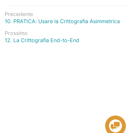
Navigazione
Precedente
Articolo
10. PRATICA: Usare la Crittografia Asimmetrica
articoli
precedente:
Prossimo
Prossimo
12. La Crittografia End-to-End
articolo: