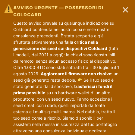
×
AVVISO URGENTE — POSSESSORI DI
COLDCARD
Questo avviso prevale su qualunque indicazione su
Coldcard contenuta nei nostri corsi e nelle nostre
consulenze precedenti. È stata scoperta e già
sfruttata attivamente una
falla critica nella
generazione dei seed sui dispositivi Coldcard
(tutti
i modelli, dal 2021 a oggi): le chiavi sono ricostruibili
da remoto, senza alcun accesso fisico al dispositivo.
Oltre 1.000 BTC sono stati sottratti tra il 30 luglio e il 1
agosto 2026.
Aggiornare il firmware non risolve:
un
seed già generato resta debole.
Se il tuo seed è
stato generato dal dispositivo,
trasferisci i fondi il
prima possibile
su un hardware wallet di un altro
produttore, con un seed nuovo. Fanno eccezione i
seed creati con i dadi, quelli importati da fonte
esterna e i multisig multi-marca. Nel dubbio, tratta il
tuo seed come a rischio. Siamo disponibili per
assisterti nella messa in sicurezza del tuo portafoglio
attraverso una consulenza individuale dedicata.