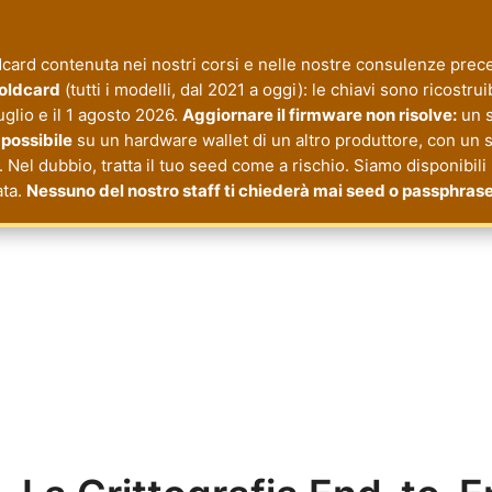
ard contenuta nei nostri corsi e nelle nostre consulenze preced
Coldcard
(tutti i modelli, dal 2021 a oggi): le chiavi sono ricostru
luglio e il 1 agosto 2026.
Aggiornare il firmware non risolve:
un s
a possibile
su un hardware wallet di un altro produttore, con un 
. Nel dubbio, tratta il tuo seed come a rischio. Siamo disponibili
ata.
Nessuno del nostro staff ti chiederà mai seed o passphrase
cy