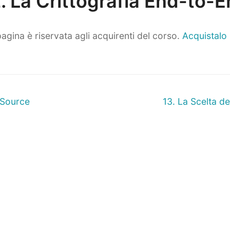
. La Crittografia End-to-
agina è riservata agli acquirenti del corso.
Acquistalo
ne
Prossimo
 Source
13. La Scelta d
articolo: