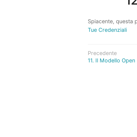
12
Spiacente, questa p
Tue Credenziali
Navigazio
Precedente
Articolo
11. Il Modello Open
articoli
precedente: