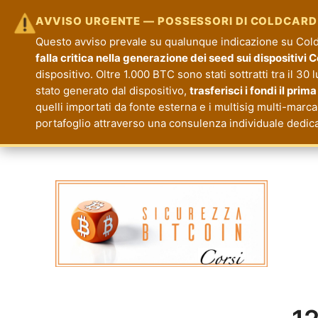
AVVISO URGENTE — POSSESSORI DI COLDCARD
Questo avviso prevale su qualunque indicazione su Coldc
falla critica nella generazione dei seed sui dispositivi 
dispositivo. Oltre 1.000 BTC sono stati sottratti tra il 30 
stato generato dal dispositivo,
trasferisci i fondi il prim
quelli importati da fonte esterna e i multisig multi-marca
portafoglio attraverso una consulenza individuale dedic
Corsi Sicurezza Bitcoin
Formazione per la Tua Sicurezza e Priva